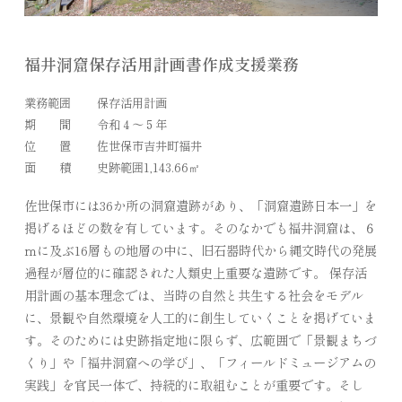
福井洞窟保存活用計画書作成支援業務
業務範囲
保存活用計画
期 間
令和４～５年
位 置
佐世保市吉井町福井
面 積
史跡範囲1,143.66㎡
佐世保市には36か所の洞窟遺跡があり、「洞窟遺跡日本一」を
掲げるほどの数を有しています。そのなかでも福井洞窟は、６
ｍに及ぶ16層もの地層の中に、旧石器時代から縄文時代の発展
過程が層位的に確認された人類史上重要な遺跡です。 保存活
用計画の基本理念では、当時の自然と共生する社会をモデル
に、景観や自然環境を人工的に創生していくことを掲げていま
す。そのためには史跡指定地に限らず、広範囲で「景観まちづ
くり」や「福井洞窟への学び」、「フィールドミュージアムの
実践」を官民一体で、持続的に取組むことが重要です。そし