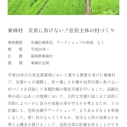
東峰村 災害に負けない！住民主体の村づくり
業務範囲
各種計画策定、ワークショップの実施 など
期 間
平成29年～
位 置
福岡県東峰村
面 積
東峰村全域
平成29年の九州北部豪雨において甚大な被害を受けた東峰村
で、災害からの復興と、年々激しさを増す自然災害に負けない
村づくりを目指して各種計画の策定支援を行いました。高齢化
率の高い山あいの地域において、公的な支援が届くまで自助と
共助によりいかに自分や家族の身を守るかを考えるため、どの
計画にも、住民会議やワークショップ、まちあるきなどを実施
しました。常に自分ならどうするか、自分なら何が出来るかを
考える機会を設けることで、住民主体の計画を作ることができ