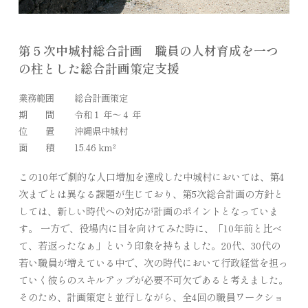
第５次中城村総合計画 職員の人材育成を一つ
の柱とした総合計画策定支援
業務範囲
総合計画策定
期 間
令和１ 年～４ 年
位 置
沖縄県中城村
面 積
15.46 km²
この10年で劇的な人口増加を達成した中城村においては、第4
次までとは異なる課題が生じており、第5次総合計画の方針と
しては、新しい時代への対応が計画のポイントとなっていま
す。 一方で、役場内に目を向けてみた時に、「10年前と比べ
て、若返ったなぁ」という印象を持ちました。20代、30代の
若い職員が増えている中で、次の時代において行政経営を担っ
ていく彼らのスキルアップが必要不可欠であると考えました。
そのため、計画策定と並行しながら、全4回の職員ワークショ